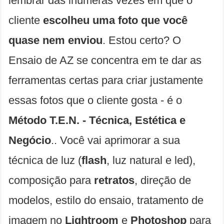
lembrar das inúmeras vezes em que o
cliente
escolheu uma foto que você
quase nem enviou
. Estou certo? O
Ensaio de AZ se concentra em te dar as
ferramentas certas para criar justamente
essas fotos que o cliente gosta - é o
Método T.E.N. - Técnica, Estética e
Negócio
.. Você vai aprimorar a sua
técnica de luz (
flash
, luz natural e led),
composição para
retratos
, direção de
modelos, estilo do ensaio, tratamento de
imagem no
Lightroom
e
Photoshop
para