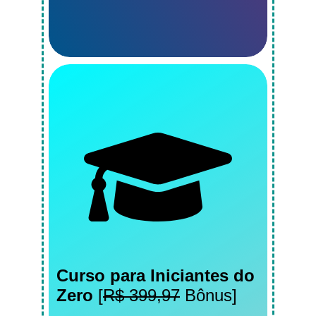
Curso para Iniciantes do
Zero
[
R$ 399,97
Bônus]