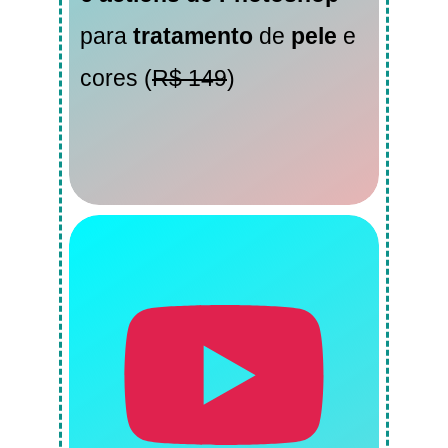
para
tratamento
de
pele
e
cores (
R$ 149
)