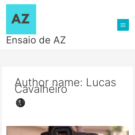
Ir
para
o
conteúdo
Ensaio de AZ
Author name: Lucas
Cavalheiro